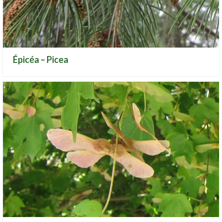
Épicéa – Picea