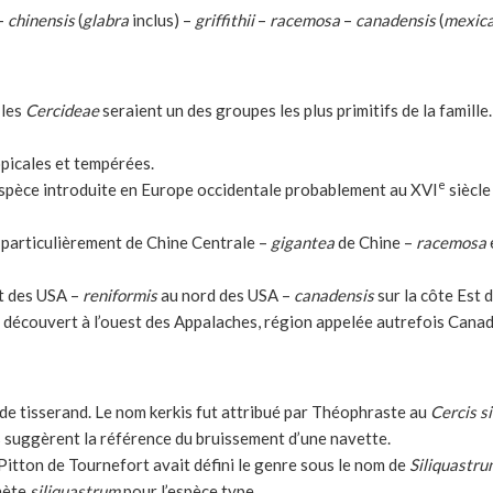
 –
chinensis
(
glabra
inclus) –
griffithii
–
racemosa
–
canadensis
(
mexic
 les
Cercideae
seraient un des groupes les plus primitifs de la famille
picales et tempérées.
e
Espèce introduite en Europe occidentale probablement au XVI
siècle
 particulièrement de Chine Centrale –
gigantea
de Chine –
racemosa
t des USA –
reniformis
au nord des USA –
canadensis
sur la côte Est 
a découvert à l’ouest des Appalaches, région appelée autrefois Canad
e de tisserand. Le nom kerkis fut attribué par Théophraste au
Cercis s
es suggèrent la référence du bruissement d’une navette.
Pitton de Tournefort avait défini le genre sous le nom de
Siliquastr
thète
siliquastrum
pour l’espèce type.