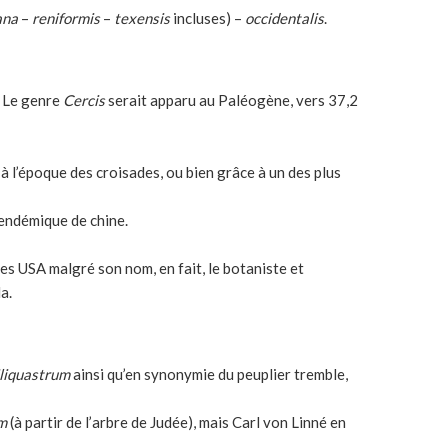
ana
–
reniformis
–
texensis
incluses) –
occidentalis
.
. Le genre
Cercis
serait apparu au Paléogène, vers 37,2
 à l’époque des croisades, ou bien grâce à un des plus
endémique de chine.
des USA malgré son nom, en fait, le botaniste et
a.
iliquastrum
ainsi qu’en synonymie du peuplier tremble,
um
(à partir de l’arbre de Judée), mais Carl von Linné en