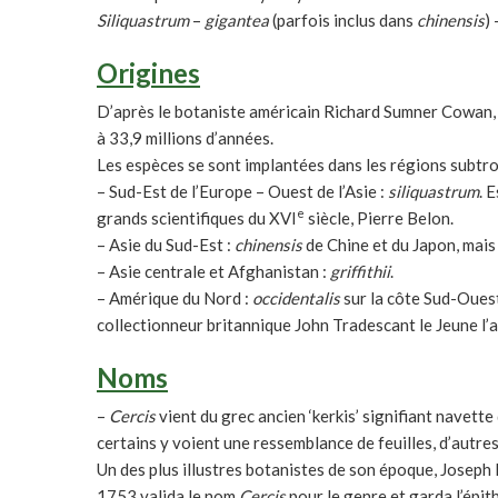
Siliquastrum
–
gigantea
(parfois inclus dans
chinensis
)
Origines
D’après le botaniste américain Richard Sumner Cowan,
à 33,9 millions d’années.
Les espèces se sont implantées dans les régions subtro
– Sud-Est de l’Europe – Ouest de l’Asie :
siliquastrum
. 
e
grands scientifiques du XVI
siècle, Pierre Belon.
– Asie du Sud-Est :
chinensis
de Chine et du Japon, mais
– Asie centrale et Afghanistan :
griffithii
.
– Amérique du Nord :
occidentalis
sur la côte Sud-Oues
collectionneur britannique John Tradescant le Jeune l’
Noms
–
Cercis
vient du grec ancien ‘kerkis’ signifiant navett
certains y voient une ressemblance de feuilles, d’autr
Un des plus illustres botanistes de son époque, Joseph 
1753 valida le nom
Cercis
pour le genre et garda l’épi