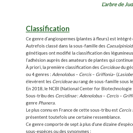
L’arbre de Ju
Classification
Ce genre d’angiospermes (plantes à fleurs) est intégré
Autrefois classé dans la sous-famille des
Caesalpinioi
génétiques ont modifié la classification des légumineus
l’adhésion auprès des amateurs de plantes qui continue
À priori, la première classification des
Cercideae
du géo
ou 4 genres :
Adenolobus
–
Cercis
–
Griffonia
– (
Lasiob
élevèrent les
Cercideae
au rang de sous-famille sous l
En 2018, le NCBI (National Center for Biotechnologie I
Sous-tribu des
Cercidinae
:
Adenolobus
–
Cercis
–
Griff
genre
Phanera
.
Le plus connu en France de cette sous-tribu est
Cercis 
présentent toutefois une certaine ressemblance
.
Ce genre comporte de sept à plus d’une dizaine d’espèce
sous-espèces ou des synonymes :