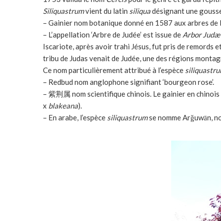
Siliquastrum
vient du latin
siliqua
désignant une gousse,
– Gainier nom botanique donné en 1587 aux arbres de l
– L’appellation ‘Arbre de Judée’ est issue de
Arbor Judæ
Iscariote, après avoir trahi Jésus, fut pris de remords 
tribu de Judas venait de Judée, une des régions montag
Ce nom particulièrement attribué à l’espèce
siliquastr
– Redbud nom anglophone signifiant ‘bourgeon rose’.
– 紫荆属 nom scientifique chinois. Le gainier en chinois p
x
blakeana
).
– En arabe, l’espèce
siliquastrum
se nomme Arǧuwān, nom 