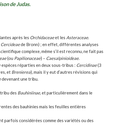
ison de Judas.
lantes après les
Orchidaceae
et les
Asteraceae
.
x
Cercideae
de Bronn) ; en effet, différentes analyses
cientifique complexe, même s’il est reconnu, ne fait pas
eae
(ou
Papilionaceae
) –
Caesalpinioideae
.
espèces réparties en deux sous-tribus :
Cercidinae
(3
es, et
Brenierea
), mais il y eut d’autres révisions qui
e
devenant une tribu.
tribu des
Bauhiniinae,
et particulièrement dans le
rentes des bauhinies mais les feuilles entières
 sont parfois considérées comme des variétés ou des