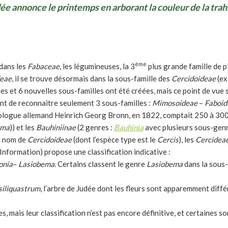
dée annonce le printemps en arborant la couleur de la trah
ème
 dans les
Fabaceae
, les légumineuses, la 3
plus grande famille de p
deae
, il se trouve désormais dans la sous-famille des
Cercidoideae
(e
es et 6 nouvelles sous-familles ont été créées, mais ce point de vue s
nt de reconnaitre seulement 3 sous-familles :
Mimosoideae
–
Faboid
logue allemand Heinrich Georg Bronn, en 1822, comptait 250 à 300 
ema
)) et les
Bauhiniinae
(2 genres :
Bauhinia
avec plusieurs sous-genr
e nom de
Cercidoideae
(dont l’espèce type est le
Cercis
), les
Cercidea
nformation) propose une classification indicative :
onia
–
Lasiobema
. Certains classent le genre
Lasiobema
dans la sous-
siliquastrum
, l’arbre de Judée dont les fleurs sont apparemment diffé
s, mais leur classification n’est pas encore définitive, et certaines