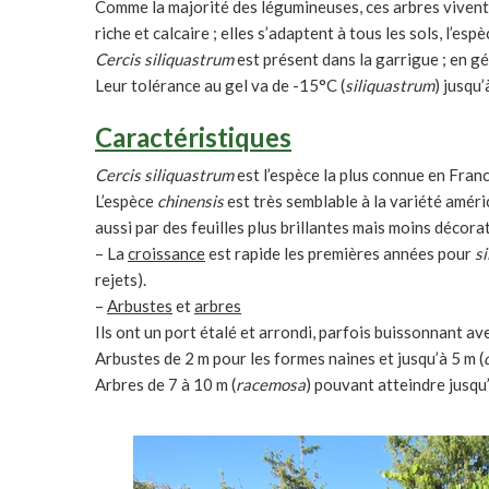
Comme la majorité des légumineuses, ces arbres vivent 
riche et calcaire ; elles s’adaptent à tous les sols, l’esp
Cercis siliquastrum
est présent dans la garrigue ; en g
Leur tolérance au gel va de -15°C (
siliquastrum
) jusqu’
Caractéristiques
Cercis siliquastrum
est l’espèce la plus connue en France
L’espèce
chinensis
est très semblable à la variété amér
aussi par des feuilles plus brillantes mais moins décora
– La
croissance
est rapide les premières années pour
s
rejets).
–
Arbustes
et
arbres
Ils ont un port étalé et arrondi, parfois buissonnant a
Arbustes de 2 m pour les formes naines et jusqu’à 5 m (
Arbres de 7 à 10 m (
racemosa
) pouvant atteindre jusqu’