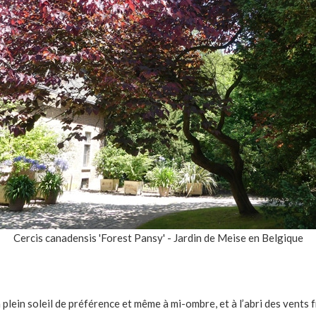
Cercis canadensis 'Forest Pansy' - Jardin de Meise en Belgique
plein soleil de préférence et même à mi-ombre, et à l’abri des vents f