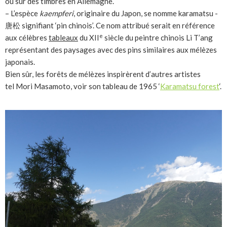
ou sur des timbres en Allemagne.
– L’espèce
kaempferi
, originaire du Japon, se nomme karamatsu -
唐松 signifiant ‘pin chinois’. Ce nom attribué serait en référence
e
aux célèbres
tableaux
du XII
siècle du peintre chinois Li T’ang
représentant des paysages avec des pins similaires aux mélèzes
japonais.
Bien sûr, les forêts de mélèzes inspirèrent d’autres artistes
tel Mori Masamoto, voir son tableau de 1965 ‘
Karamatsu forest
‘.