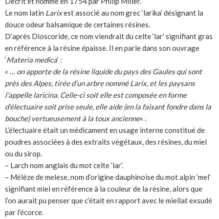
Décrit et nommé en 1754 par Philip Miller.
Le nom latin
Larix
est associé au nom grec ‘larika’ désignant la
douce odeur balsamique de certaines résines.
D’après Dioscoride, ce nom viendrait du celte ‘lar’ signifiant gras
en référence à la résine épaisse. Il en parle dans son ouvrage
‘
Materia medica
‘ :
« …
on apporte de la résine liquide du pays des Gaules qui sont
près des Alpes, tirée d’un arbre nommé Larix, et les paysans
l’appelle laricina. Celle-ci soit elle est composée en forme
d’
électuaire
soit prise seule, elle aide (en la faisant fondre dans la
bouche) vertueusement à la toux ancienne
« .
L’électuaire était un médicament en usage interne constitué de
poudres associées à des extraits végétaux, des résines, du miel
ou du sirop.
– Larch nom anglais du mot celte ‘lar’.
– Mélèze de melese, nom d’origine dauphinoise du mot alpin ‘mel’
signifiant miel en référence à la couleur de la résine, alors que
l’on aurait pu penser que c’était en rapport avec le miellat exsudé
par l’écorce.