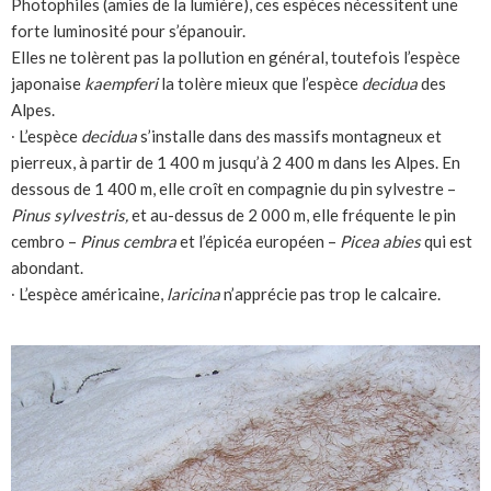
Photophiles (amies de la lumière), ces espèces nécessitent une
forte luminosité pour s’épanouir.
Elles ne tolèrent pas la pollution en général, toutefois l’espèce
japonaise
kaempferi
la tolère mieux que l’espèce
decidua
des
Alpes.
∙ L’espèce
decidua
s’installe dans des massifs montagneux et
pierreux, à partir de 1 400 m jusqu’à 2 400 m dans les Alpes. En
dessous de 1 400 m, elle croît en compagnie du pin sylvestre –
Pinus sylvestris,
et au-dessus de 2 000 m, elle fréquente le pin
cembro –
Pinus cembra
et l’épicéa européen –
Picea abies
qui est
abondant.
∙ L’espèce américaine,
laricina
n’apprécie pas trop le calcaire.