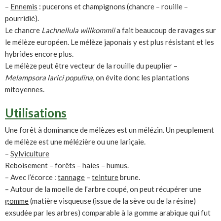
–
Ennemis
: pucerons et champignons (chancre – rouille –
pourridié).
Le chancre
Lachnellula willkommii
a fait beaucoup de ravages sur
le mélèze européen. Le mélèze japonais y est plus résistant et les
hybrides encore plus.
Le mélèze peut être vecteur de la rouille du peuplier –
Melampsora larici populina
, on évite donc les plantations
mitoyennes.
Utilisations
Une forêt à dominance de mélèzes est un mélézin. Un peuplement
de mélèze est une mélézière ou une lariçaie.
–
Sylviculture
Reboisement – forêts – haies – humus.
– Avec l’écorce :
tannage
–
teinture
brune.
– Autour de la moelle de l’arbre coupé, on peut récupérer une
gomme
(matière visqueuse (issue de la sève ou de la résine)
exsudée par les arbres) comparable à la gomme arabique qui fut