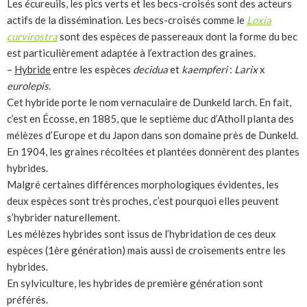
Les écureuils, les pics verts et les becs-croisés sont des acteurs
actifs de la dissémination. Les becs-croisés comme le
Loxia
curvirostra
sont des espèces de passereaux dont la forme du bec
est particulièrement adaptée à l’extraction des graines.
–
Hybride
entre les espèces
decidua
et
kaempferi
:
Larix
x
eurolepis.
Cet hybride porte le nom vernaculaire de Dunkeld larch. En fait,
c’est en Écosse, en 1885, que le septième duc d’Atholl planta des
mélèzes d’Europe et du Japon dans son domaine près de Dunkeld.
En 1904, les graines récoltées et plantées donnèrent des plantes
hybrides.
Malgré certaines différences morphologiques évidentes, les
deux espèces sont très proches, c’est pourquoi elles peuvent
s’hybrider naturellement.
Les mélèzes hybrides sont issus de l’hybridation de ces deux
espèces (1ère génération) mais aussi de croisements entre les
hybrides.
En sylviculture, les hybrides de première génération sont
préférés.