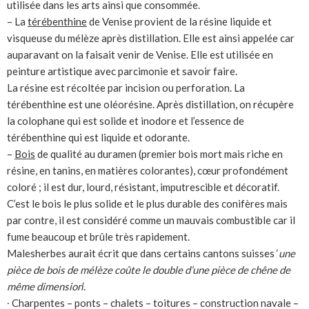
utilisée dans les arts ainsi que consommée.
– La
térébenthine
de Venise provient de la résine liquide et
visqueuse du mélèze après distillation. Elle est ainsi appelée car
auparavant on la faisait venir de Venise. Elle est utilisée en
peinture artistique avec parcimonie et savoir faire.
La résine est récoltée par incision ou perforation. La
térébenthine est une oléorésine. Après distillation, on récupère
la colophane qui est solide et inodore et l’essence de
térébenthine qui est liquide et odorante.
–
Bois
de qualité au duramen (premier bois mort mais riche en
résine, en tanins, en matières colorantes), cœur profondément
coloré ; il est dur, lourd, résistant, imputrescible et décoratif.
C’est le bois le plus solide et le plus durable des conifères mais
par contre, il est considéré comme un mauvais combustible car il
fume beaucoup et brûle très rapidement.
Malesherbes aurait écrit que dans certains cantons suisses ‘
une
pièce de bois de mélèze coûte le double d’une pièce de chêne de
même dimension
‘.
∙ Charpentes – ponts – chalets – toitures – construction navale –