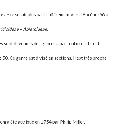
deae
ce serait plus particulièrement vers l’Éocène (56 à
ricioideae
–
Abietoideae
.
es sont devenues des genres à part entière, et c’est
50. Ce genre est divisé en sections. Il est très proche
nom a été attribué en 1754 par Philip Miller.