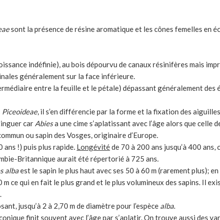
eae
sont la présence de résine aromatique et les cônes femelles en éc
oissance indéfinie), au bois dépourvu de canaux résinifères mais imp
inales généralement sur la face inférieure.
médiaire entre la feuille et le pétale) dépassant généralement des éca
s
Piceoideae
, il s’en différencie par la forme et la fixation des aiguil
stinguer car
Abies
a une cime s’aplatissant avec l’âge alors que celle 
n commun ou sapin des Vosges, originaire d’Europe.
 ans !) puis plus rapide.
Longévité
de 70 à 200 ans jusqu’à 400 ans, 
ombie-Britannique aurait été répertorié à 725 ans.
s alba
est le sapin le plus haut avec ses 50 à 60 m (rarement plus); 
 m ce qui en fait le plus grand et le plus volumineux des sapins. Il exi
.
posant, jusqu’à 2 à 2,70 m de diamètre pour l’espèce
alba
.
onique finit souvent avec l’âge par s’aplatir. On trouve aussi des va