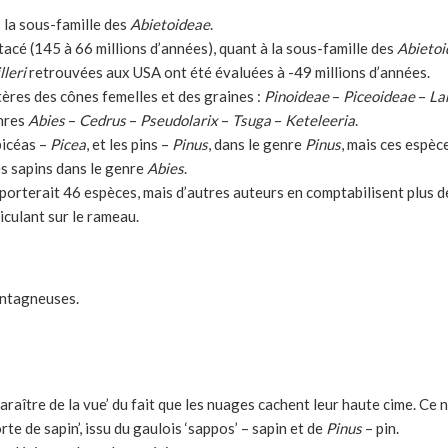
 la sous-famille des
Abietoideae
.
tacé (145 à 66 millions d’années), quant à la sous-famille des
Abietoi
lleri
retrouvées aux USA ont été évaluées à -49 millions d’années.
tères des cônes femelles et des graines :
Pinoideae
–
Piceoideae
–
La
enres
Abies
–
Cedrus
–
Pseudolarix
–
Tsuga
–
Keteleeria
.
épicéas –
Picea
, et les pins –
Pinus
, dans le genre
Pinus
, mais ces espèc
es sapins dans le genre
Abies
.
porterait 46 espèces, mais d’autres auteurs en comptabilisent plus de 
iculant sur le rameau.
ontagneuses.
paraître de la vue’ du fait que les nuages cachent leur haute cime. Ce 
orte de sapin’, issu du gaulois ‘sappos’ – sapin et de
Pinus
– pin.