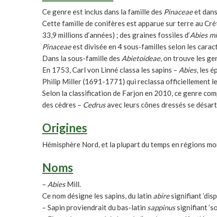
Ce genre est inclus dans la famille des
Pinaceae
et dans
Cette famille de conifères est apparue sur terre au Cré
33,9 millions d’années) ; des graines fossiles d’
Abies mi
Pinaceae
est divisée en 4 sous-familles selon les carac
Dans la sous-famille des
Abietoideae
, on trouve les g
En 1753, Carl von Linné classa les sapins –
Abies
, les 
Philip Miller (1691-1771) qui reclassa officiellement l
Selon la classification de Farjon en 2010, ce genre com
des cèdres –
Cedrus
avec leurs cônes dressés se désart
Origines
Hémisphère Nord, et la plupart du temps en régions m
Noms
–
Abies
Mill.
Ce nom désigne les sapins, du latin
abire
signifiant ‘dis
– Sapin proviendrait du bas-latin
sappinus
signifiant ‘s