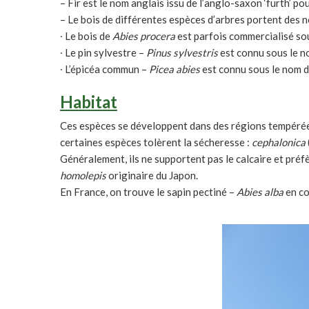
– Fir est le nom anglais issu de l’anglo-saxon ‘furth’ p
– Le bois de différentes espèces d’arbres portent des n
∙ Le bois de
Abies
procera
est parfois commercialisé so
∙ Le pin sylvestre –
Pinus sylvestris
est connu sous le n
∙ L’épicéa commun –
Picea abies
est connu sous le nom d
Habitat
Ces espèces se développent dans des régions tempérées 
certaines espèces tolèrent la sécheresse :
cephalonica
Généralement, ils ne supportent pas le calcaire et préfè
homolepis
originaire du Japon.
En France, on trouve le sapin pectiné –
Abies alba
en co