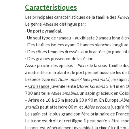
Caractéristiques
Les principales caractéristiques de la famille des
Pinac
Le genre
Abies
se distingue par :
∙ Un port pyramidal.
∙ Un seul type de rameau – auxiblaste (rameau long à cr
∙ Des feuilles isolées ayant 2 bandes blanches longitud
∙ Des cônes femelles dressés, aux bractées (organe inter
∙ Des graines possédant de la résine.
Assez proche des épicéas –
Picea
de la sous-famille de
à maturité sur la plante ; le port permet aussi de les di
L’espèce type est
Abies alba
(
Abies pectinata
), le sapi
–
Croissance
juvénile lente (
Abies koreana
3 à 4 m en 10
700 ans telle
Abies amabilis
, un sapin gracieux en Col
–
Arbre
de 10 à 15 m jusqu’à 30 à 90 m. En Europe,
Abie
grandis
peut atteindre 80 m, et
Abies procera
jusqu’à 90
Le sapin est le plus grand conifère originaire de France
Le tronc est droit et rectiligne, il peut parfois être im
Le port est généralement pyramidal, la cime étroite ou c