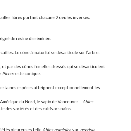
ailles libres portant chacune 2 ovules inversés.
régné de résine disséminée.
illes. Le cône à maturité se désarticule sur l’arbre.
les, et par des cônes femelles dressés qui se désarticulent
de
Picea
reste conique.
certaines espèces atteignent exceptionnellement les
en Amérique du Nord, le sapin de Vancouver –
Abies
ste des variétés et des cultivars nains.
riétés pleureuses telle
Abies numidica
var.
pendula
.