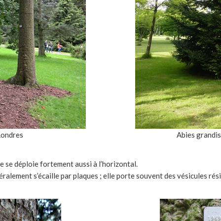
Londres
Abies grandis
e se déploie fortement aussi à l’horizontal.
ralement s’écaille par plaques ; elle porte souvent des vésicules rési