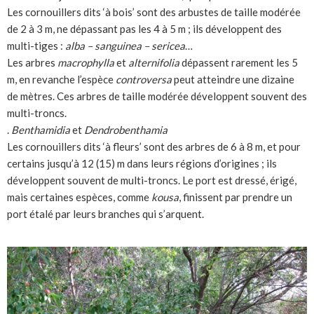
Les cornouillers dits ‘à bois’ sont des arbustes de taille modérée
de 2 à 3 m, ne dépassant pas les 4 à 5 m ; ils développent des
multi-tiges :
alba – sanguinea – sericea
…
Les arbres
macrophylla
et
alternifolia
dépassent rarement les 5
m, en revanche l’espèce
controversa
peut atteindre une dizaine
de mètres. Ces arbres de taille modérée développent souvent des
multi-troncs.
.
Benthamidia
et
Dendrobenthamia
Les cornouillers dits ‘à fleurs’ sont des arbres de 6 à 8 m, et pour
certains jusqu’à 12 (15) m dans leurs régions d’origines ; ils
développent souvent de multi-troncs. Le port est dressé, érigé,
mais certaines espèces, comme
kousa
, finissent par prendre un
port étalé par leurs branches qui s’arquent.