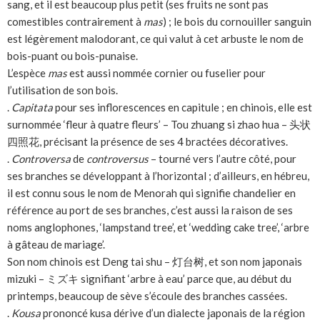
sang, et il est beaucoup plus petit (ses fruits ne sont pas
comestibles contrairement à
mas
) ; le bois du cornouiller sanguin
est légèrement malodorant, ce qui valut à cet arbuste le nom de
bois-puant ou bois-punaise.
L’espèce
mas
est aussi nommée cornier ou fuselier pour
l’utilisation de son bois.
.
Capitata
pour ses inflorescences en capitule ; en chinois, elle est
surnommée ‘fleur à quatre fleurs’ – Tou zhuang si zhao hua – 头状
四照花, précisant la présence de ses 4 bractées décoratives.
.
Controversa
de
controversus
– tourné vers l’autre côté, pour
ses branches se développant à l’horizontal ; d’ailleurs, en hébreu,
il est connu sous le nom de Menorah qui signifie chandelier en
référence au port de ses branches, c’est aussi la raison de ses
noms anglophones, ‘lampstand tree’, et ‘wedding cake tree’, ‘arbre
à gâteau de mariage’.
Son nom chinois est Deng tai shu – 灯台树, et son nom japonais
mizuki – ミズキ signifiant ‘arbre à eau’ parce que, au début du
printemps, beaucoup de sève s’écoule des branches cassées.
.
Kousa
prononcé kusa dérive d’un dialecte japonais de la région