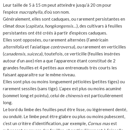
Leur taille de 5 à 15 cm peut atteindre jusqu’à 20 cm pour
l’espèce
macrophylla
, d’où son nom.
Généralement, elles sont caduques, ou rarement persistantes en
climat doux (
capitata
,
hongkongensis
…), des cultivars à feuilles
persistantes ont été créés à partir d’espèces caduques.
Elles sont opposées, ou rarement alternées (l’américain
alternifolia
et l’asiatique
controversa
), ou rarement en verticilles
(
canadensis
,
suiceca
), toutefois, ce verticille (feuilles insérées
autour d’un axe) n’en a que l’apparence étant constitué de 2
grandes feuilles et 4 petites aux entrenœuds très courts les
faisant apparaître sur le même niveau.
Elles sont plus ou moins longuement pétiolées (petites tiges) ou
rarement sessiles (sans tige). L’apex est plus ou moins acuminé
(sommet long et pointu), celui de
chinensis
est particulièrement
long.
Le bord du limbe des feuilles peut être lisse, ou légèrement denté,
ou ondulé. Le limbe peut être glabre ou plus ou moins pubescent,
c’est un critère d’identification, par exemple,
Cornus mas
est