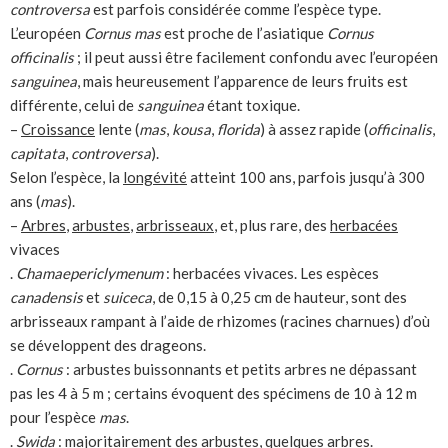
controversa
est parfois considérée comme l’espèce type.
L’européen
Cornus mas
est proche de l’asiatique
Cornus
officinalis
; il peut aussi être facilement confondu avec l’européen
sanguinea
, mais heureusement l’apparence de leurs fruits est
différente, celui de
sanguinea
étant toxique.
–
Croissance
lente (
mas
,
kousa
,
florida
) à assez rapide (
officinalis
,
capitata
,
controversa
).
Selon l’espèce, la
longévité
atteint 100 ans, parfois jusqu’à 300
ans (
mas
).
–
Arbres
,
arbustes
,
arbrisseaux
, et, plus rare, des
herbacées
vivaces
.
Chamaepericlymenum
: herbacées vivaces. Les espèces
canadensis
et
suiceca
, de 0,15 à 0,25 cm de hauteur, sont des
arbrisseaux rampant à l’aide de rhizomes (racines charnues) d’où
se développent des drageons.
.
Cornus
: arbustes buissonnants et petits arbres ne dépassant
pas les 4 à 5 m ; certains évoquent des spécimens de 10 à 12 m
pour l’espèce
mas
.
.
Swida
: majoritairement des arbustes, quelques arbres.