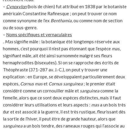
–
Cynoxylon
(bois de chien) fut attribué en 1838 par le botaniste
américain Constantine Rafinesque ; on peut trouver ce nom
comme synonyme de l’ex
Benthamia
, ou comme nom de section
ou de sous-genre.
–
Noms spécifiques et vernaculaires
.
Mas
signifie mâle : la botanique été longtemps réservée aux
hommes, c’est pourquoi il n’est pas étonnant que l’espèce
mas
,
signifiant mâle, ait été ainsi surnommée malgré ses fleurs
hermaphrodites (bisexuées). Si on se rapproche des écrits de
Théophraste (371-287 av. J.-C.), on peut y trouver une
explication : en Europe, se développaient particulièrement deux
espèces,
Cornus mas
et
Cornus sanguinea
; le premier était
considéré comme un cornouiller mâle et
sanguinea
comme la
femelle, alors que ce sont deux espèces distinctes, mais il faut
considérer leurs utilisations et leurs aspects :
mas
a un bois très
dur et est associé à la guerre, il est très rustique, fleurissant dès
la sortie de l’hiver, il peut être de grande hauteur, alors que
sanguinea
a un bois tendre, des rameaux rouges qui l’associe au