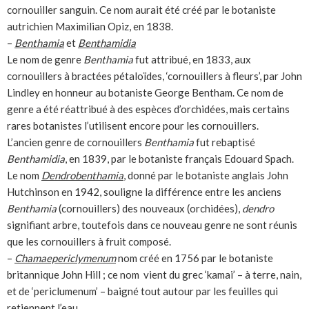
cornouiller sanguin. Ce nom aurait été créé par le botaniste
autrichien Maximilian Opiz, en 1838.
–
Benthamia
et
Benthamidia
Le nom de genre
Benthamia
fut attribué, en 1833, aux
cornouillers à bractées pétaloïdes, ‘cornouillers à fleurs’, par John
Lindley en honneur au botaniste George Bentham. Ce nom de
genre a été réattribué à des espèces d’orchidées, mais certains
rares botanistes l’utilisent encore pour les cornouillers.
L’ancien genre de cornouillers
Benthamia
fut rebaptisé
Benthamidia
, en 1839, par le botaniste français Edouard Spach.
Le nom
Dendrobenthamia
, donné par le botaniste anglais John
Hutchinson en 1942, souligne la différence entre les anciens
Benthamia
(cornouillers) des nouveaux (orchidées),
dendro
signifiant arbre, toutefois dans ce nouveau genre ne sont réunis
que les cornouillers à fruit composé.
–
Chamaepericlymenum
nom créé en 1756 par le botaniste
britannique John Hill ; ce nom
vient du grec ‘kamai’ – à terre, nain,
et de ‘periclumenum’ – baigné tout autour par les feuilles qui
retiennent l’eau.