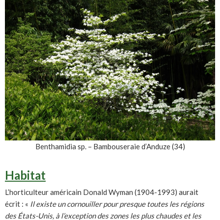
Benthamidia sp. – Bambouseraie d’Anduze (34)
Habitat
L’horticulteur américain Donald Wyman (1904-1993) aurait
écrit : «
Il existe un cornouiller pour presque toutes les régions
des États-Unis, à l’exception des zones les plus chaudes et les