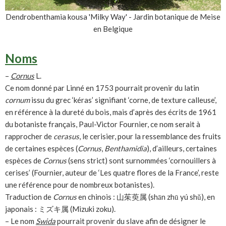
Dendrobenthamia kousa 'Milky Way' - Jardin botanique de Meise
en Belgique
Noms
–
Cornus
L.
Ce nom donné par Linné en 1753 pourrait provenir du latin
cornum
issu du grec ‘kéras’ signifiant ‘corne, de texture calleuse’,
en référence à la dureté du bois, mais d’après des écrits de 1961
du botaniste français, Paul-Victor Fournier, ce nom serait à
rapprocher de
cerasus
, le cerisier, pour la ressemblance des fruits
de certaines espèces (
Cornus
,
Benthamidia
), d’ailleurs, certaines
espèces de
Cornus
(sens strict) sont surnommées ‘cornouillers à
cerises’ (Fournier, auteur de ‘Les quatre flores de la France’, reste
une référence pour de nombreux botanistes).
Traduction de
Cornus
en chinois : 山茱萸属 (shān zhū yú shǔ), en
japonais : ミズキ属 (Mizuki zoku).
– Le nom
Swida
pourrait provenir du slave afin de désigner le