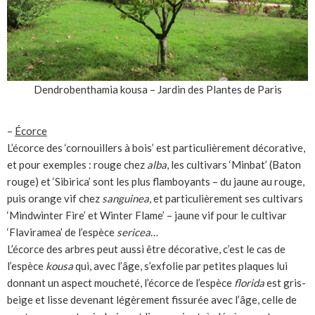
Dendrobenthamia kousa – Jardin des Plantes de Paris
–
Écorce
L’écorce des ‘cornouillers à bois’ est particulièrement décorative,
et pour exemples : rouge chez
alba
, les cultivars ‘Minbat’ (Baton
rouge) et ‘Sibirica’ sont les plus flamboyants – du jaune au rouge,
puis orange vif chez
sanguinea
, et particulièrement ses cultivars
‘Mindwinter Fire’ et Winter Flame’ – jaune vif pour le cultivar
‘Flaviramea’ de l’espèce
sericea
…
L’écorce des arbres peut aussi être décorative, c’est le cas de
l’espèce
kousa
qui, avec l’âge, s’exfolie par petites plaques lui
donnant un aspect moucheté, l’écorce de l’espèce
florida
est gris-
beige et lisse devenant légèrement fissurée avec l’âge, celle de