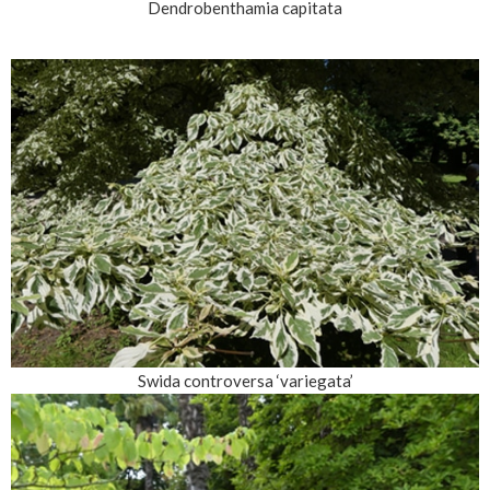
Dendrobenthamia capitata
Swida controversa ‘variegata’