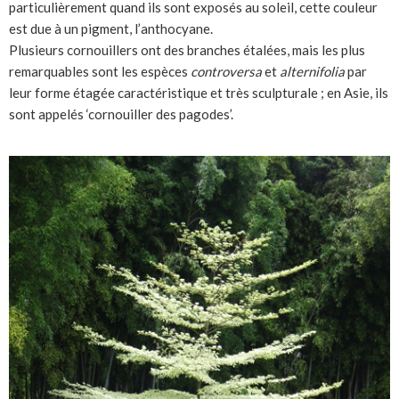
particulièrement quand ils sont exposés au soleil, cette couleur
est due à un pigment, l’anthocyane.
Plusieurs cornouillers ont des branches étalées, mais les plus
remarquables sont les espèces
controversa
et
alternifolia
par
leur forme étagée caractéristique et très sculpturale ; en Asie, ils
sont appelés ‘cornouiller des pagodes’.