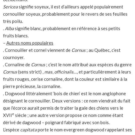
Sericea
signifie soyeux, il est d’ailleurs appelé populairement
cornouiller soyeux, probablement pour le revers de ses feuilles
très poilu.
.
Alba
signifie blanc, probablement en référence à ses petits
fruits blancs.
–
Autres noms populaires
. Cornouiller et cornel viennent de
Cornus
; au Québec, c’est
cournoyer.
. Cornaline de
Cornus
; c’est le nom attribué aux espèces du genre
Cornus
(sens strict) ,
mas
,
officinalis…
, et particulièrement à leurs
fruits rouges, cerise cornaline, dont la couleur est similaire à la
pierre précieuse, la cornaline.
. Dogwood littéralement ‘bois de chien’ est le nom anglophone
désignant le cornouiller. Deux versions : ce nom viendrait du fait
que l’écorce aurait permis de traiter la gale des chiens vers le
e
XVII
siècle ; une autre version propose ce nom comme étant
dérivé de dagwood – poignard fabriqué avec son bois.
L’espèce
capitata
porte le nom evergreen dogwood rappelant ses