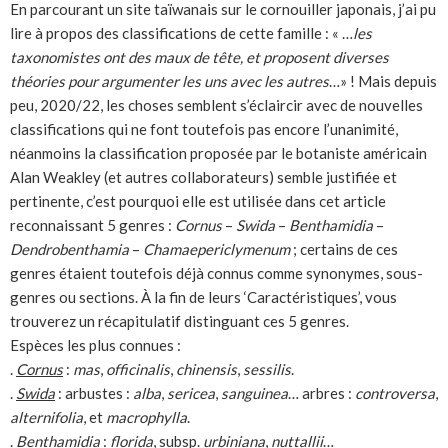
En parcourant un site taïwanais sur le cornouiller japonais, j’ai pu
lire à propos des classifications de cette famille : « …
les
taxonomistes ont des maux de tête, et proposent diverses
théories pour argumenter les uns avec les autres
…» ! Mais depuis
peu, 2020/22, les choses semblent s’éclaircir avec de nouvelles
classifications qui ne font toutefois pas encore l’unanimité,
néanmoins la classification proposée par le botaniste américain
Alan Weakley (et autres collaborateurs) semble justifiée et
pertinente, c’est pourquoi elle est utilisée dans cet article
reconnaissant 5 genres :
Cornus
–
Swida
–
Benthamidia
–
Dendrobenthamia
–
Chamaepericlymenum
; certains de ces
genres étaient toutefois déjà connus comme synonymes, sous-
genres ou sections. À la fin de leurs ‘Caractéristiques’, vous
trouverez un récapitulatif distinguant ces 5 genres.
Espèces les plus connues :
.
Cornus
:
mas
,
officinalis
,
chinensis
,
sessilis
.
.
Swida
: arbustes :
alba
,
sericea
,
sanguinea
… arbres :
controversa
,
alternifolia
, et
macrophylla
.
.
Benthamidia
:
florida
, subsp.
urbiniana
,
nuttallii
…