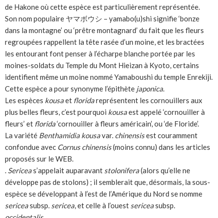
de Hakone où cette espèce est particulièrement représentée.
Son nom populaire ヤマボウシ – yamabo(u)shi signifie ‘bonze
dans la montagne’ ou ‘prêtre montagnard’ du fait que les fleurs
regroupées rappellent la tête rasée d’un moine, et les bractées
les entourant font penser à l’écharpe blanche portée par les
moines-soldats du Temple du Mont Hieizan à Kyoto, certains
identifient même un moine nommé Yamaboushi du temple Enrekiji.
Cette espèce a pour synonyme l’épithète
japonica
.
Les espèces
kousa
et
florida
représentent les cornouillers aux
plus belles fleurs, c’est pourquoi
kousa
est appelé ‘cornouiller à
fleurs’ et
florida
‘cornouiller à fleurs américain’, ou ‘de Floride’.
La variété
Benthamidia kousa
var.
chinensis
est couramment
confondue avec
Cornus chinensis
(moins connu) dans les articles
proposés sur le WEB.
.
Sericea
s’appelait auparavant
stolonifera
(alors qu’elle ne
développe pas de stolons) ; il semblerait que, désormais, la sous-
espèce se développant à l’est de l’Amérique du Nord se nomme
sericea
subsp.
sericea
, et celle à l’ouest
sericea
subsp.
occidentalis
.