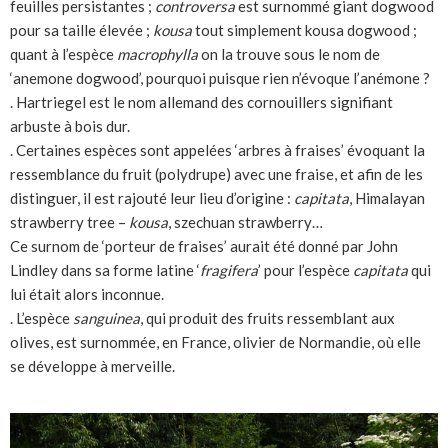
feuilles persistantes ;
controversa
est surnommé giant dogwood
pour sa taille élevée ;
kousa
tout simplement kousa dogwood ;
quant à l’espèce
macrophylla
on la trouve sous le nom de
‘anemone dogwood’, pourquoi puisque rien n’évoque l’anémone ?
. Hartriegel est le nom allemand des cornouillers signifiant
arbuste à bois dur.
. Certaines espèces sont appelées ‘arbres à fraises’ évoquant la
ressemblance du fruit (polydrupe) avec une fraise, et afin de les
distinguer, il est rajouté leur lieu d’origine :
capitata
, Himalayan
strawberry tree –
kousa
, szechuan strawberry…
Ce surnom de ‘porteur de fraises’ aurait été donné par John
Lindley dans sa forme latine ‘
fragifera
’ pour l’espèce
capitata
qui
lui était alors inconnue.
. L’espèce
sanguinea
, qui produit des fruits ressemblant aux
olives, est surnommée, en France, olivier de Normandie, où elle
se développe à merveille.