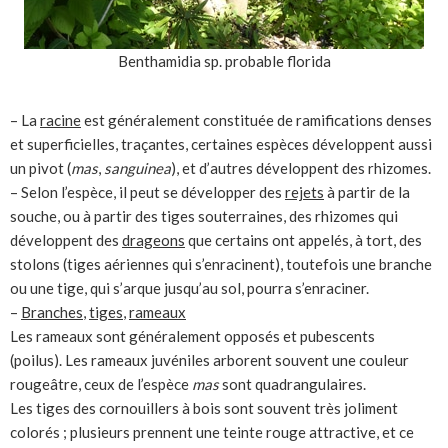
Benthamidia sp. probable florida
– La
racine
est généralement constituée de ramifications denses
et superficielles, traçantes, certaines espèces développent aussi
un pivot (
mas
,
sanguinea
), et d’autres développent des rhizomes.
– Selon l’espèce, il peut se développer des
rejets
à partir de la
souche, ou à partir des tiges souterraines, des rhizomes qui
développent des
drageons
que certains ont appelés, à tort, des
stolons (tiges aériennes qui s’enracinent), toutefois une branche
ou une tige, qui s’arque jusqu’au sol, pourra s’enraciner.
–
Branches
,
tiges
,
rameaux
Les rameaux sont généralement opposés et pubescents
(poilus). Les rameaux juvéniles arborent souvent une couleur
rougeâtre, ceux de l’espèce
mas
sont quadrangulaires.
Les tiges des cornouillers à bois sont souvent très joliment
colorés ; plusieurs prennent une teinte rouge attractive, et ce