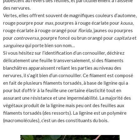
pubescent au revers des feuilles, et particulièrement à l’aisselle
des nervures.
Vertes, elles offrent souvent de magnifiques couleurs d’automne,
rouge pourpre pour
mas
, pourpres à rouge écarlate pour
kousa
,
rouge écarlate à rouge orangé pour
florida
, jaunes ou pourpres
pour
controversa
, pourpre foncé ou brun orangé pour
capitata
et
sanguinea
qui porte bien son nom…
Si vous hésitez sur l’identification d’un cornouiller, déchirez
délicatement une feuille transversalement, si des filaments
blanchâtres apparaissent reliant les parties au niveau des
nervures, il s’agit bien d’un cornouiller. Ce filament est composé
en fait de plusieurs filaments torsadés, à base de lignine qui a
pour but d’offrir à la feuille une certaine élasticité tout en
assurant une résistance et une imperméabilité. La majorité des
végétaux produit de la lignine mais peu ont des feuilles aux
filaments torsadés (des ressorts). La lignine est un polymère
(macromolécules), c’est un des constituants du bois.