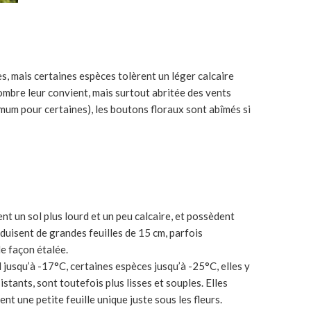
res, mais certaines espèces tolèrent un léger calcaire
-ombre leur convient, mais surtout abritée des vents
mum pour certaines), les boutons floraux sont abîmés si
nt un sol plus lourd et un peu calcaire, et possèdent
oduisent de grandes feuilles de 15 cm, parfois
de façon étalée.
l jusqu’à -17°C, certaines espèces jusqu’à -25°C, elles y
istants, sont toutefois plus lisses et souples. Elles
t une petite feuille unique juste sous les fleurs.