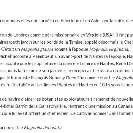
ope, mais elles ont survécu en Amérique et en Asie ; par la suite, ell
ton de Londres comme père missionnaire en Virginie (USA). Il fait p
ires (petit jardin sur les bords de la Tamise, appelé désormais le Chel
. C’était un
Magnolia glauca
nommé à l’époque
Magnolia virginiana
.
 Michel’ accoste à Paimboeuf, un avant-port de Nantes (à l’époque, Nan
re raconte que le propriétaire du navire, et maire de Nantes, René Da
asser, mais la femme de son jardinier le récupéra et le planta en pleine
 que le botaniste François Bonamy l’identifia comme étant le
Magnolia
es fut installée au Jardin des Plantes de Nantes en 1816 sous le no
s de navire d’aider les botanistes explorateurs à ramener de nouvelle
-Michel Barrin de la Galissonnière, rentrant d’une mission au Canada 
ra
que lui avait offert un chef indien. Ce cultivar nommé ‘Galissoniensi
Europe est le
Magnolia denudata
.