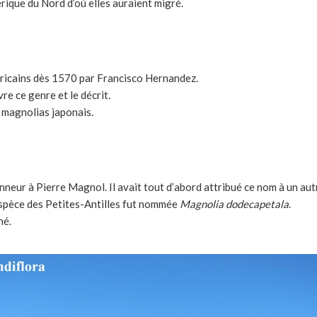
rique du Nord d’où elles auraient migré.
éricains dès 1570 par Francisco Hernandez.
re ce genre et le décrit
.
s magnolias japonais.
neur à Pierre Magnol. Il avait tout d’abord attribué ce nom à un aut
espèce des Petites-Antilles fut nommée
Magnolia dodecapetala
.
né.