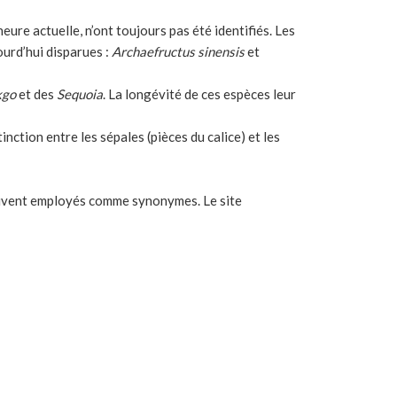
eure actuelle, n’ont toujours pas été identifiés. Les
ourd’hui disparues :
Archaefructus sinensis
et
kgo
et des
Sequoia
. La longévité de ces espèces leur
inction entre les sépales (pièces du calice) et les
ouvent employés comme synonymes. Le site