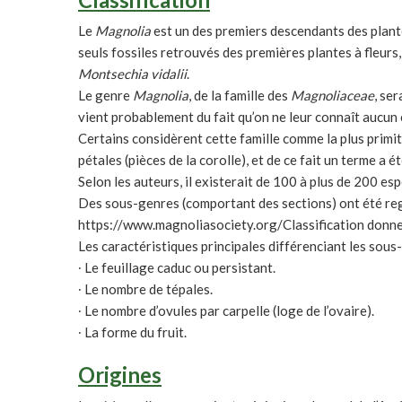
Le
Magnolia
est un des premiers descendants des plantes
seuls fossiles retrouvés des premières plantes à fleurs
Montsechia vidalii
.
Le genre
Magnolia
, de la famille des
Magnoliaceae
, se
vient probablement du fait qu’on ne leur connaît aucun 
Certains considèrent cette famille comme la plus primitiv
pétales (pièces de la corolle), et de ce fait un terme a é
Selon les auteurs, il existerait de 100 à plus de 200 es
Des sous-genres (comportant des sections) ont été re
https://www.magnoliasociety.org/Classification donne u
Les caractéristiques principales différenciant les sous
∙ Le feuillage caduc ou persistant.
∙ Le nombre de tépales.
∙ Le nombre d’ovules par carpelle (loge de l’ovaire).
∙ La forme du fruit.
Origines