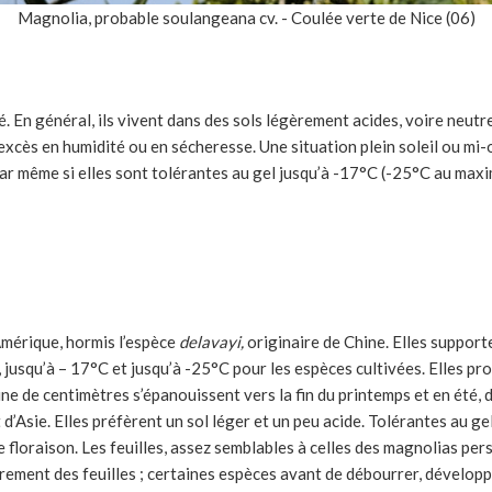
Magnolia, probable soulangeana cv. - Coulée verte de Nice (06)
né. En général, ils vivent dans des sols légèrement acides, voire neut
 excès en humidité ou en sécheresse. Une situation plein soleil ou mi
car même si elles sont tolérantes au gel jusqu’à -17°C (-25°C au maxi
’Amérique, hormis l’espèce
delavayi,
originaire de Chine. Elles supporte
 jusqu’à – 17°C et jusqu’à -25°C pour les espèces cultivées. Elles pr
ne de centimètres s’épanouissent vers la fin du printemps et en été, 
d’Asie. Elles préfèrent un sol léger et un peu acide. Tolérantes au ge
de floraison. Les feuilles, assez semblables à celles des magnolias pers
ment des feuilles ; certaines espèces avant de débourrer, développen