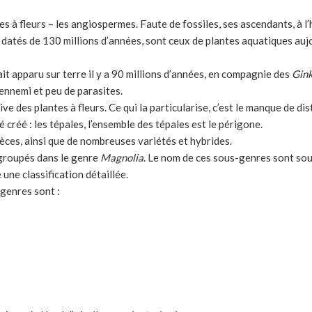
 à fleurs – les angiospermes. Faute de fossiles, ses ascendants, à l’h
, datés de 130 millions d’années, sont ceux de plantes aquatiques auj
rait apparu sur terre il y a 90 millions d’années, en compagnie des
Gin
ennemi et peu de parasites.
e des plantes à fleurs. Ce qui la particularise, c’est le manque de dist
té créé : les tépales, l’ensemble des tépales est le périgone.
pèces, ainsi que de nombreuses variétés et hybrides.
groupés dans le genre
Magnolia
. Le nom de ces sous-genres sont s
ne classification détaillée.
-genres sont :