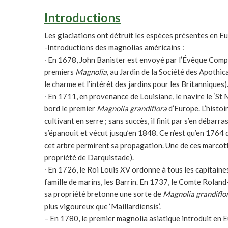
Introductions
Les glaciations ont détruit les espèces présentes en Eur
-Introductions des magnolias américains :
∙ En 1678, John Banister est envoyé par l’Évêque Comp
premiers
Magnolia,
au Jardin de la Société des Apothica
le charme et l’intérêt des jardins pour les Britanniques)
∙ En 1711, en provenance de Louisiane, le navire le ‘St
bord le premier
Magnolia
grandiflora
d’Europe. L’histoi
cultivant en serre ; sans succès, il finit par s’en débarr
s’épanouit et vécut jusqu’en 1848. Ce n’est qu’en 1764
cet arbre permirent sa propagation. Une de ces marcott
propriété de Darquistade).
∙ En 1726, le Roi Louis XV ordonne à tous les capitaine
famille de marins, les Barrin. En 1737, le Comte Roland
sa propriété bretonne une sorte de
Magnolia grandiflo
plus vigoureux que ‘Maillardiensis’.
– En 1780, le premier magnolia asiatique introduit en 