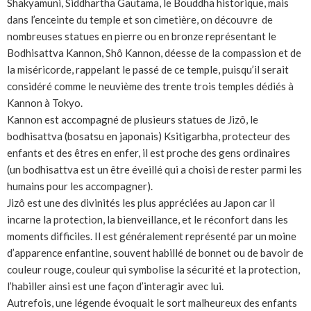
Shakyamuni, Siddhartha Gautama, le Bouddha historique, mais
dans l’enceinte du temple et son cimetière, on découvre de
nombreuses statues en pierre ou en bronze représentant le
Bodhisattva Kannon, Shô Kannon, déesse de la compassion et de
la miséricorde, rappelant le passé de ce temple, puisqu’il serait
considéré comme le neuvième des trente trois temples dédiés à
Kannon à Tokyo.
Kannon est accompagné de plusieurs statues de Jizô, le
bodhisattva (bosatsu en japonais) Ksitigarbha, protecteur des
enfants et des êtres en enfer, il est proche des gens ordinaires
(un bodhisattva est un être éveillé qui a choisi de rester parmi les
humains pour les accompagner).
Jizô est une des divinités les plus appréciées au Japon car il
incarne la protection, la bienveillance, et le réconfort dans les
moments difficiles. Il est généralement représenté par un moine
d’apparence enfantine, souvent habillé de bonnet ou de bavoir de
couleur rouge, couleur qui symbolise la sécurité et la protection,
l’habiller ainsi est une façon d’interagir avec lui.
Autrefois, une légende évoquait le sort malheureux des enfants