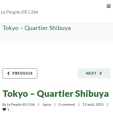
Le Peuple d'À Côté
Tokyo – Quartier Shibuya
PREVIOUS
NEXT
Tokyo – Quartier Shibuya
By 
Le Peuple d'A Côté
|
Japon
|
0 comment
|
13 août, 2025    
|
1