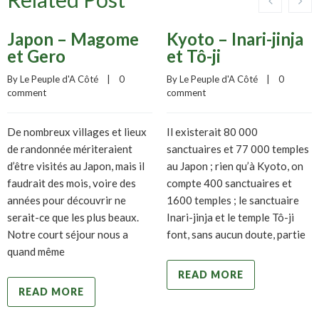
Japon – Magome
Kyoto – Inari-jinja
et Gero
et Tô-ji
By 
Le Peuple d'A Côté
    |    
0 
By 
Le Peuple d'A Côté
    |    
0 
comment
comment
De nombreux villages et lieux
Il existerait 80 000
de randonnée mériteraient
sanctuaires et 77 000 temples
d’être visités au Japon, mais il
au Japon ; rien qu’à Kyoto, on
faudrait des mois, voire des
compte 400 sanctuaires et
années pour découvrir ne
1600 temples ; le sanctuaire
serait-ce que les plus beaux.
Inari-jinja et le temple Tô-ji
Notre court séjour nous a
font, sans aucun doute, partie
quand même
READ MORE
READ MORE