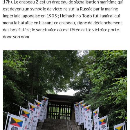
17h). Le drapeau Z est un drapeau de signalisation maritime qui
est devenu un symbole de victoire sur la Russie par la marine
impériale japonaise en 1905 ; Heihachiro Togo fut l’amiral qui
mena la bataille en hissant ce drapeau, signe de déclenchement
des hostilités ; le sanctuaire où est fêtée cette victoire porte
donc son nom.