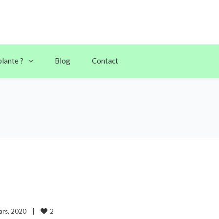
plante ?
Blog
Contact
2
rs, 2020    
|