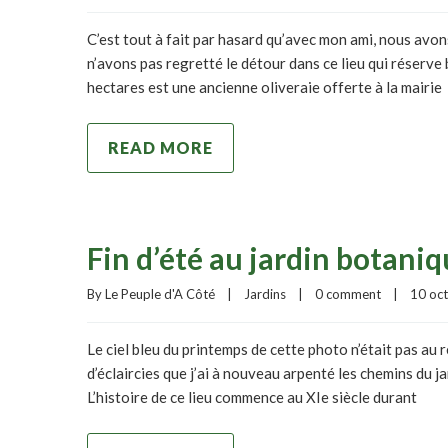
C’est tout à fait par hasard qu’avec mon ami, nous avo
n’avons pas regretté le détour dans ce lieu qui réserv
hectares est une ancienne oliveraie offerte à la mairie
READ MORE
Fin d’été au jardin botani
By 
Le Peuple d'A Côté
|
Jardins
|
0 comment
|
10 oct
Le ciel bleu du printemps de cette photo n’était pas au 
d’éclaircies que j’ai à nouveau arpenté les chemins du ja
L’histoire de ce lieu commence au XIe siècle durant