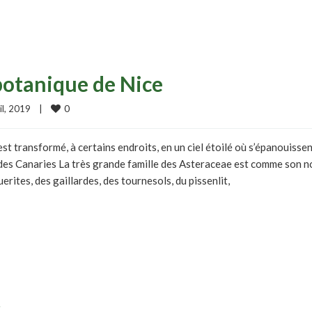
botanique de Nice
0
l, 2019    
|
est transformé, à certains endroits, en un ciel étoilé où s’épanouisse
es Canaries La très grande famille des Asteraceae est comme son 
uerites, des gaillardes, des tournesols, du pissenlit,
t