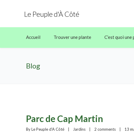
Le Peuple d'À Côté
Accueil
Trouver une plante
C’est quoi une 
Blog
Parc de Cap Martin
By 
Le Peuple d'A Côté
|
Jardins
|
2 comments
|
13 ma