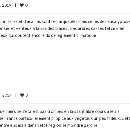
0
l, 2019    
|
e conifères et d’acacias sont remarquables mais celles des eucalyptus 
 sec et venteux a laissé des traces : des arbres cassés tel ce vieil
Ceux qui doutent encore du dérèglement climatique
0
, 2019    
|
derniers ne s’étaient pas trompés en laissant libre cours à leurs
de France particulièrement propice aux végétaux un peu frileux. Cet
entre eux mais dans cette région, le moindre parc, le