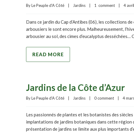
By 
Le Peuple d'A Côté
|
Jardins
|
1  comment
|
4 avri
Dans ce jardin du Cap d’Antibes (06), les collections d
arbousiers le sont encore plus. Malheureusement, l’hiver
arbousier au sol, des cimes d’eucalyptus desséchées… 
READ MORE
Jardins de la Côte d’Azur
By 
Le Peuple d'A Côté
|
Jardins
|
0 comment
|
4 mars
Les passionnés de plantes et les botanistes des siècles 
implantations de jardins botaniques dans cette région 
présentation de jardins se limite aux plus importants d’