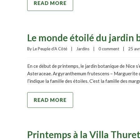
READ MORE
Le monde étoilé du jardin 
By 
Le Peuple d'A Côté
|
Jardins
|
0 comment
|
25 avri
En ce début de printemps, le jardin botanique de Nice s’
Asteraceae. Argyranthemum frutescens – Marguerite d
l’indique la famille des étoiles. C’est la famille des marg
READ MORE
Printemps à la Villa Thure