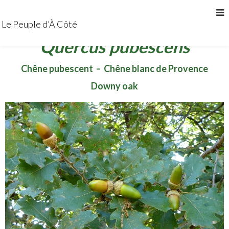
Le Peuple d'À Côté
Quercus pubescens
Chêne pubescent – Chêne blanc de Provence
Downy oak