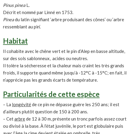
Pinus pinea
L.
Décrit et nommé par Linné en 1753.
Pinea
du latin signifiant ‘arbre produisant des cônes’ ou ‘arbre
ressemblant au pin’.
Habitat
Il cohabite avec le chêne vert et le pin d’Alep en basse altitude,
sur des sols sablonneux, acides ou neutres.
Il tolère la sécheresse et la chaleur mais craint les très grands
froids, il supporte quand même jusqu’à -12°C à -15°C; en fait, il
n’apprécie pas les grands écarts de température.
Particularités de cette espèce
– La
longévité
de ce pin ne dépasse guère les 250 ans; il est
d’ailleurs plutôt question de 150 à 200 ans.
– Cet
arbre
de 12 à 30 m, présente un tronc parfois assez court
ou divisé à la base. À l’état juvénile, le port est globulaire puis
avec l’âge la cime devient étalée en ombrelle, très