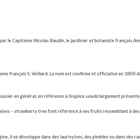
ar le Capitaine Nicolas Baudin, le jardinier et botaniste français A
e français S. Veillard. Le nom est confirmé et officialisé en 1800 da
usier en général, en référence à l’espèce
unedo
largement présente
aises – strawberry tree font référence à ses fruits ressemblant à des 
gine, il se développe dans des laurisylves, des pinèdes ou dans des ra