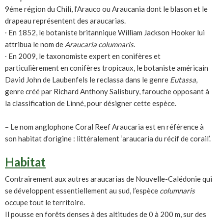
9éme région du Chili, l’Arauco ou Araucania dont le blason et le
drapeau représentent des araucarias.
∙ En 1852, le botaniste britannique William Jackson Hooker lui
attribua le nom de
Araucaria
columnaris
.
∙ En 2009, le taxonomiste expert en conifères et
particulièrement en conifères tropicaux, le botaniste américain
David John de Laubenfels le reclassa dans le genre
Eutassa
,
genre créé par Richard Anthony Salisbury, farouche opposant à
la classification de Linné, pour désigner cette espèce.
– Le nom anglophone Coral Reef Araucaria est en référence à
son habitat d’origine : littéralement ‘araucaria du récif de corail’.
Habitat
Contrairement aux autres araucarias de Nouvelle-Calédonie qui
se développent essentiellement au sud, l’espèce
columnaris
occupe tout le territoire.
Il pousse en forêts denses à des altitudes de 0 à 200 m, sur des