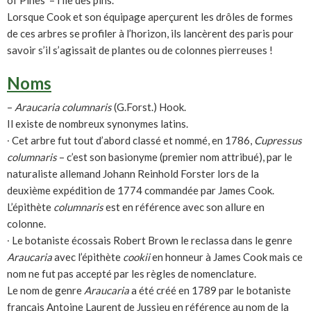
of Pines’ – l’île des pins.
Lorsque Cook et son équipage aperçurent les drôles de formes
de ces arbres se profiler à l’horizon, ils lancèrent des paris pour
savoir s’il s’agissait de plantes ou de colonnes pierreuses !
Noms
–
Araucaria columnaris
(G.Forst.) Hook.
Il existe de nombreux synonymes latins.
∙ Cet arbre fut tout d’abord classé et nommé, en 1786,
Cupressus
columnaris
– c’est son basionyme (premier nom attribué), par le
naturaliste allemand Johann Reinhold Forster lors de la
deuxième expédition de 1774 commandée par James Cook.
L’épithète
columnaris
est en référence avec son allure en
colonne.
∙ Le botaniste écossais Robert Brown le reclassa dans le genre
Araucaria
avec l’épithète
cookii
en honneur à James Cook mais ce
nom ne fut pas accepté par les règles de nomenclature.
Le nom de genre
Araucaria
a été créé en 1789 par le botaniste
français Antoine Laurent de Jussieu en référence au nom de la