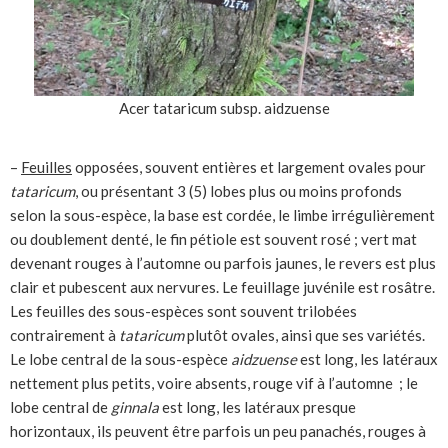
Acer tataricum subsp. aidzuense
–
Feuilles
opposées, souvent entières et largement ovales pour
tataricum
, ou présentant 3 (5) lobes plus ou moins profonds
selon la sous-espèce, la base est cordée, le limbe irrégulièrement
ou doublement denté, le fin pétiole est souvent rosé ; vert mat
devenant rouges à l’automne ou parfois jaunes, le revers est plus
clair et pubescent aux nervures. Le feuillage juvénile est rosâtre.
Les feuilles des sous-espèces sont souvent trilobées
contrairement à
tataricum
plutôt ovales, ainsi que ses variétés.
Le lobe central de la sous-espèce
aidzuense
est long, les latéraux
nettement plus petits, voire absents, rouge vif à l’automne ; le
lobe central de
ginnala
est long, les latéraux presque
horizontaux, ils peuvent être parfois un peu panachés, rouges à