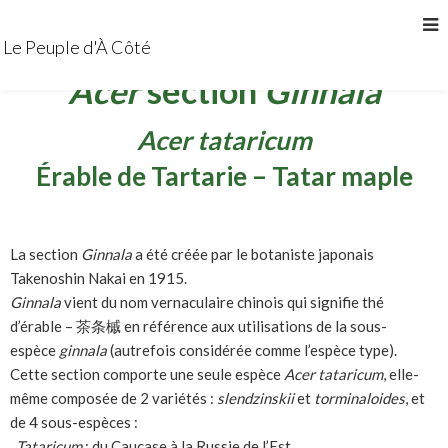
Le Peuple d'À Côté
Acer
section
Ginnala
Acer tataricum
Érable de Tartarie – Tatar maple
La section
Ginnala
a été créée par le botaniste japonais
Takenoshin Nakai en 1915.
Ginnala
vient du nom vernaculaire chinois qui signifie thé
d’érable – 茶条槭 en référence aux utilisations de la sous-
espèce
ginnala
(autrefois considérée comme l’espèce type).
Cette section comporte une seule espèce
Acer tataricum
, elle-
même composée de 2 variétés :
slendzinskii
et
torminaloides
, et
de 4 sous-espèces :
.
Tataricum
: du Caucase à la Russie de l’Est.