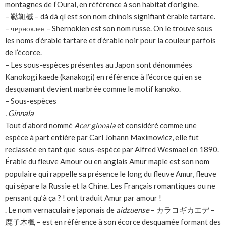
montagnes de l’Oural, en référence à son habitat d’origine.
– 鞑靼槭 – dá dá qì est son nom chinois signifiant érable tartare.
– черноклен – Shernoklen est son nom russe. On le trouve sous
les noms d’érable tartare et d’érable noir pour la couleur parfois
de l’écorce.
– Les sous-espèces présentes au Japon sont dénommées
Kanokogi kaede (kanakogi) en référence à l’écorce qui en se
desquamant devient marbrée comme le motif kanoko.
– Sous-espèces
. Ginnala
Tout d’abord nommé
Acer ginnala
et considéré comme une
espèce à part entière par Carl Johann Maximowicz, elle fut
reclassée en tant que sous-espèce par Alfred Wesmael en 1890.
Érable du fleuve Amour ou en anglais Amur maple est son nom
populaire qui rappelle sa présence le long du fleuve Amur, fleuve
qui sépare la Russie et la Chine. Les Français romantiques ou ne
pensant qu’à ça ? ! ont traduit Amur par amour !
. Le nom vernaculaire japonais de
aidzuense
– カラコギカエデ –
鹿子木楓 – est en référence à son écorce desquamée formant des