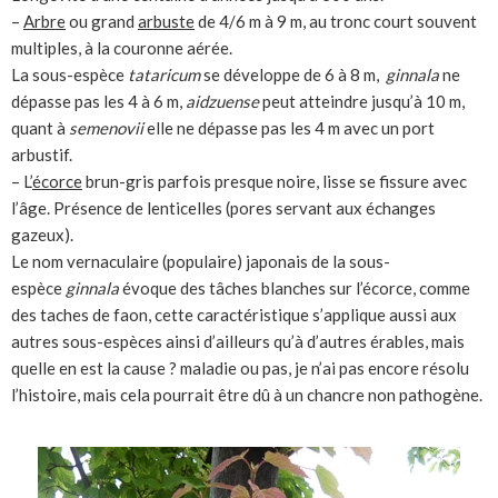
–
Arbre
ou grand
arbuste
de 4/6 m à 9 m, au tronc court souvent
multiples, à la couronne aérée.
La sous-espèce
tataricum
se développe de 6 à 8 m,
ginnala
ne
dépasse pas les 4 à 6 m,
aidzuense
peut atteindre jusqu’à 10 m,
quant à
semenovii
elle ne dépasse pas les 4 m avec un port
arbustif.
– L’
écorce
brun-gris parfois presque noire, lisse se fissure avec
l’âge. Présence de lenticelles (pores servant aux échanges
gazeux).
Le nom vernaculaire (populaire) japonais de la sous-
espèce
ginnala
évoque des tâches blanches sur l’écorce, comme
des taches de faon, cette caractéristique s’applique aussi aux
autres sous-espèces ainsi d’ailleurs qu’à d’autres érables, mais
quelle en est la cause ? maladie ou pas, je n’ai pas encore résolu
l’histoire, mais cela pourrait être dû à un chancre non pathogène.